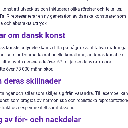
 konst att utvecklas och inkluderar olika rörelser och tekniker.
Tal R representerar en ny generation av danska konstnärer som
a och abstrakta uttryck.
gar om dansk konst
nsk konsts betydelse kan vi titta på några kvantitativa mätningar
ond, som är Danmarks nationella konstfond, är dansk konst en
nstindustrin genererade över 57 miljarder danska kronor i
te över 78 000 människor.
h deras skillnader
ningar och stilar som skiljer sig från varandra. Till exempel kan
konst, som präglas av harmoniska och realistiska representation
strakt och experimentell samtidskonst.
 av för- och nackdelar