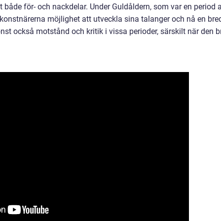
 både för- och nackdelar. Under Guldåldern, som var en period 
konstnärerna möjlighet att utveckla sina talanger och nå en bre
st också motstånd och kritik i vissa perioder, särskilt när den b