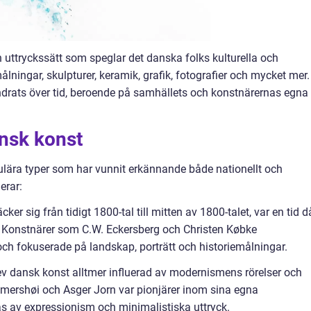
 uttryckssätt som speglar det danska folks kulturella och
lningar, skulpturer, keramik, grafik, fotografier och mycket mer.
ndrats över tid, beroende på samhällets och konstnärernas egna
ansk konst
ulära typer som har vunnit erkännande både nationellt och
erar:
er sig från tidigt 1800-tal till mitten av 1800-talet, var en tid d
 Konstnärer som C.W. Eckersberg och Christen Købke
ch fokuserade på landskap, porträtt och historiemålningar.
v dansk konst alltmer influerad av modernismens rörelser och
mershøi och Asger Jorn var pionjärer inom sina egna
as av expressionism och minimalistiska uttryck.