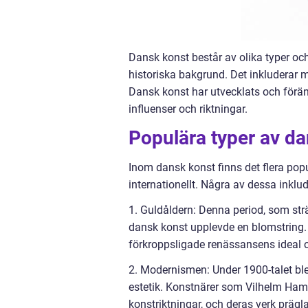
Dansk konst består av olika typer och
historiska bakgrund. Det inkluderar må
Dansk konst har utvecklats och förä
influenser och riktningar.
Populära typer av d
Inom dansk konst finns det flera pop
internationellt. Några av dessa inklud
1. Guldåldern: Denna period, som sträck
dansk konst upplevde en blomstring.
förkroppsligade renässansens ideal o
2. Modernismen: Under 1900-talet ble
estetik. Konstnärer som Vilhelm Ham
konstriktningar, och deras verk prägl