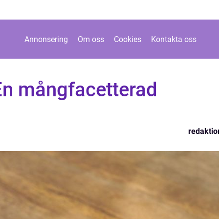
Annonsering
Om oss
Cookies
Kontakta oss
En mångfacetterad
redaktio