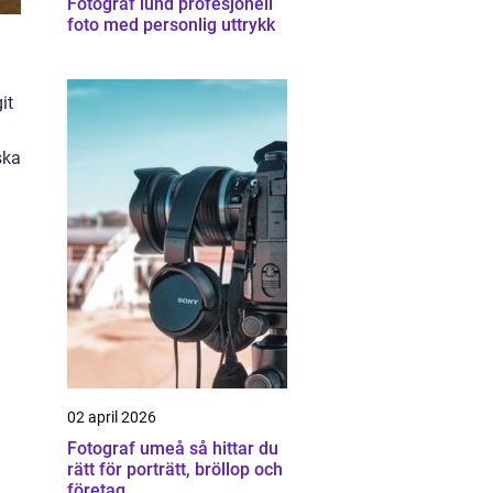
Fotograf lund profesjonell
foto med personlig uttrykk
it
ska
02 april 2026
Fotograf umeå så hittar du
rätt för porträtt, bröllop och
företag