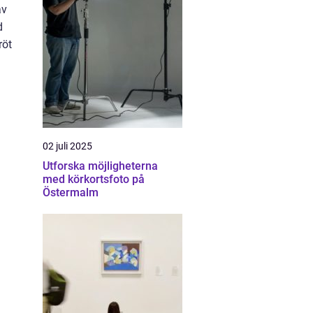
av
d
röt
02 juli 2025
Utforska möjligheterna
med körkortsfoto på
Östermalm