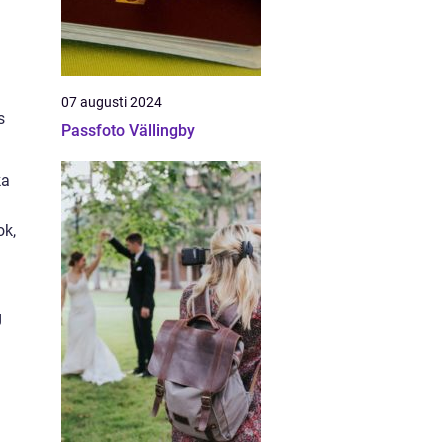
07 augusti 2024
s
Passfoto Vällingby
ka
ok,
g