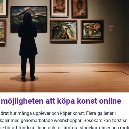
h möjligheten att köpa konst online
rat hur många upplever och köper konst. Flera gallerier i
lokaler med genomarbetade webbshoppar. Besökare kan först se
e för att fundera i lugn och ro, jämföra storlekar, priser och moti