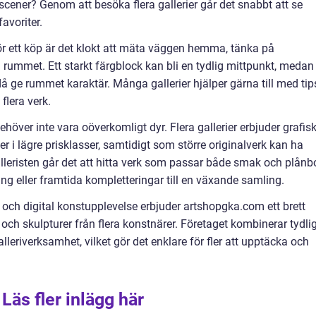
 scener? Genom att besöka flera gallerier går det snabbt att se
avoriter.
för ett köp är det klokt att mäta väggen hemma, tänka på
i rummet. Ett starkt färgblock kan bli en tydlig mittpunkt, medan
 ge rummet karaktär. Många gallerier hjälper gärna till med tip
flera verk.
behöver inte vara oöverkomligt dyr. Flera gallerier erbjuder grafis
er i lägre prisklasser, samtidigt som större originalverk kan ha
lleristen går det att hitta verk som passar både smak och plånb
ng eller framtida kompletteringar till en växande samling.
 och digital konstupplevelse erbjuder artshopgka.com ett brett
r och skulpturer från flera konstnärer. Företaget kombinerar tydli
leriverksamhet, vilket gör det enklare för fler att upptäcka och
Läs fler inlägg här