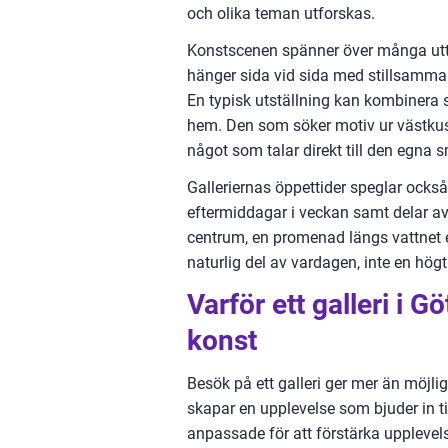
och olika teman utforskas.
Konstscenen spänner över många uttry
hänger sida vid sida med stillsamma ak
En typisk utställning kan kombinera 
hem. Den som söker motiv ur västkuste
något som talar direkt till den egna 
Galleriernas öppettider speglar ocks
eftermiddagar i veckan samt delar av
centrum, en promenad längs vattnet e
naturlig del av vardagen, inte en hög
Varför ett galleri i
konst
Besök på ett galleri ger mer än möjligh
skapar en upplevelse som bjuder in t
anpassade för att förstärka upplevel