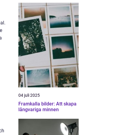
al.
e
a
04 juli 2025
Framkalla bilder: Att skapa
långvariga minnen
ch