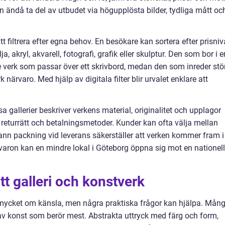
an ändå ta del av utbudet via högupplösta bilder, tydliga mått oc
tt filtrera efter egna behov. En besökare kan sortera efter prisniv
lja, akryl, akvarell, fotografi, grafik eller skulptur. Den som bor i e
verk som passar över ett skrivbord, medan den som inreder stö
närvaro. Med hjälp av digitala filter blir urvalet enklare att
a gallerier beskriver verkens material, originalitet och upplagor
r, returrätt och betalningsmetoder. Kunder kan ofta välja mellan
rann packning vid leverans säkerställer att verken kommer fram i
rvaron kan en mindre lokal i Göteborg öppna sig mot en nationell
tt galleri och konstverk
r mycket om känsla, men några praktiska frågor kan hjälpa. Mån
 av konst som berör mest. Abstrakta uttryck med färg och form,