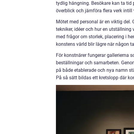
tydlig hängning. Besökare kan ta tid p
överblick och jämföra flera verk intill
Mötet med personal är en viktig del.
tekniker, idéer och hur en utställnin
med frågor om storlek, placering i he
konstens värld blir lägre när någon tar
För konstnärer fungerar gallerierna so
beställningar och samarbeten. Geno
på både etablerade och nya namn stär
På så sätt bildas ett kretslopp där ko