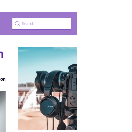
n
ion