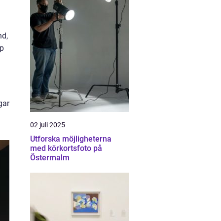
nd,
lp
gar
02 juli 2025
Utforska möjligheterna
med körkortsfoto på
Östermalm