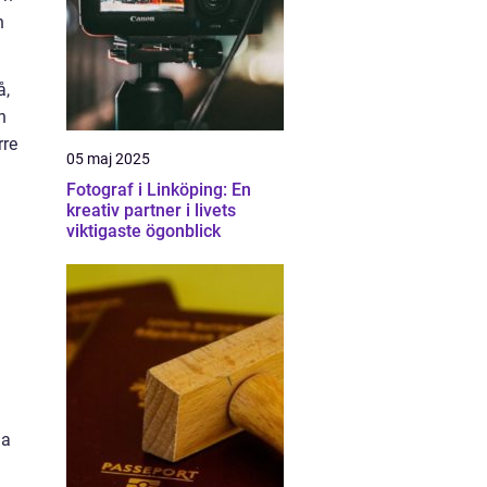
h
å,
n
rre
05 maj 2025
Fotograf i Linköping: En
kreativ partner i livets
viktigaste ögonblick
ga