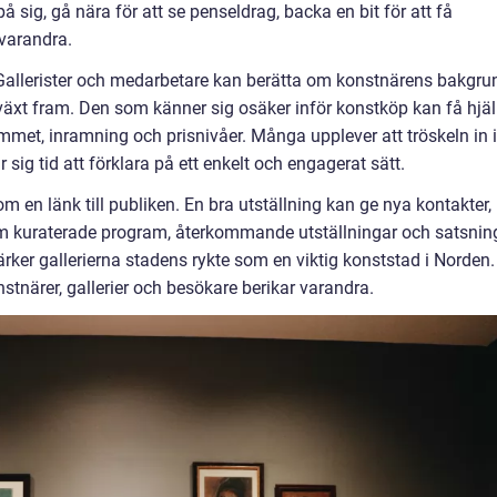
å sig, gå nära för att se penseldrag, backa en bit för att få
 varandra.
 Gallerister och medarbetare kan berätta om konstnärens bakgru
g växt fram. Den som känner sig osäker inför konstköp kan få hjä
mmet, inramning och prisnivåer. Många upplever att tröskeln in i
 sig tid att förklara på ett enkelt och engagerat sätt.
m en länk till publiken. En bra utställning kan ge nya kontakter,
m kuraterade program, återkommande utställningar och satsnin
ker gallerierna stadens rykte som en viktig konststad i Norden.
nstnärer, gallerier och besökare berikar varandra.