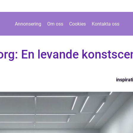
Annonsering
Om oss
Cookies
Kontakta oss
borg: En levande konstsce
inspirat