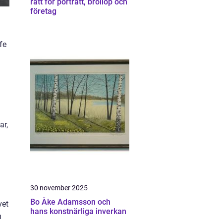
rätt för porträtt, bröllop och
företag
fe
ar,
30 november 2025
Bo Åke Adamsson och
vet
hans konstnärliga inverkan
m