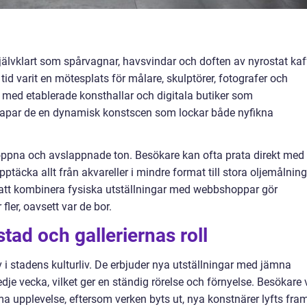
jälvklart som spårvagnar, havsvindar och doften av nyrostat kaf
id varit en mötesplats för målare, skulptörer, fotografer och
med etablerade konsthallar och digitala butiker som
apar de en dynamisk konstscen som lockar både nyfikna
 öppna och avslappnade ton. Besökare kan ofta prata direkt med
pptäcka allt från akvareller i mindre format till stora oljemålning
 att kombinera fysiska utställningar med webbshoppar gör
fler, oavsett var de bor.
ad och galleriernas roll
 i stadens kulturliv. De erbjuder nya utställningar med jämna
dje vecka, vilket ger en ständig rörelse och förnyelse. Besökare 
a upplevelse, eftersom verken byts ut, nya konstnärer lyfts fra