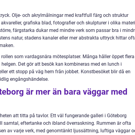
ck. Olje- och akrylmålningar med kraftfull färg och struktur
vareller, grafiska blad, fotografier och skulpturer i olika materi
större, färgstarka dukar med mindre verk som passar bra i mindr
ns natur, stadens kanaler eller mer abstrakta uttryck hittar oft
smaken.
å rollen som vardagsnära mötesplatser. Många håller öppet flera
 helgen. Det gör att besök kan kombineras med en lunch i
ller ett stopp på väg hem från jobbet. Konstbesöket blir då en
tidlig engångshändelse.
 Göteborg är mer än bara väggar med
eten att titta på tavlor. Ett väl fungerande galleri i Göteborg
ill samtal, eftertanke och ibland överraskning. Rummen är ofta
sen av varje verk, med genomtänkt ljussättning, luftiga väggar o