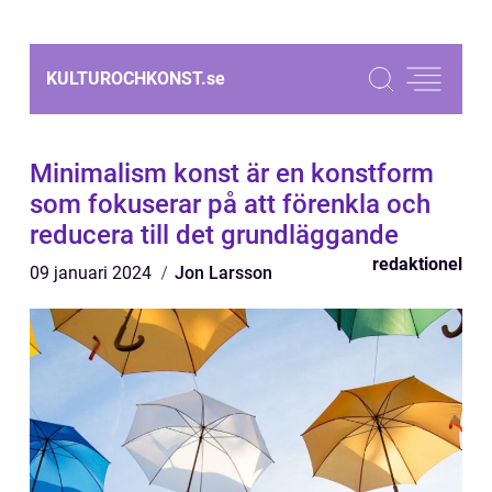
KULTUROCHKONST.
se
Minimalism konst är en konstform
som fokuserar på att förenkla och
reducera till det grundläggande
redaktionel
09 januari 2024
Jon Larsson