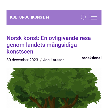
KULTUROCHKONST.
se
Norsk konst: En ovligivande resa
genom landets mångsidiga
konstscen
redaktionel
30 december 2023
Jon Larsson