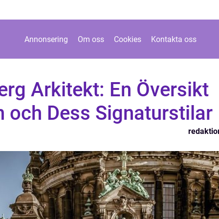
Annonsering
Om oss
Cookies
Kontakta oss
g Arkitekt: En Översikt
n och Dess Signaturstilar
redaktio