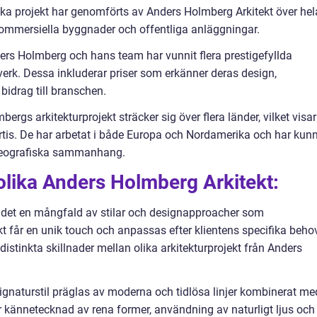
iska projekt har genomförts av Anders Holmberg Arkitekt över hel
kommersiella byggnader och offentliga anläggningar.
rs Holmberg och hans team har vunnit flera prestigefyllda
verk. Dessa inkluderar priser som erkänner deras design,
bidrag till branschen.
ergs arkitekturprojekt sträcker sig över flera länder, vilket visar
rtis. De har arbetat i både Europa och Nordamerika och har kun
h geografiska sammanhang.
 olika Anders Holmberg Arkitekt:
 det en mångfald av stilar och designapproacher som
kt får en unik touch och anpassas efter klientens specifika beho
distinkta skillnader mellan olika arkitekturprojekt från Anders
gnaturstil präglas av moderna och tidlösa linjer kombinerat me
är kännetecknad av rena former, användning av naturligt ljus och