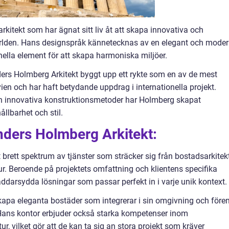
kitekt som har ägnat sitt liv åt att skapa innovativa och
ärlden. Hans designspråk kännetecknas av en elegant och mode
ella element för att skapa harmoniska miljöer.
ders Holmberg Arkitekt byggt upp ett rykte som en av de mest
vien och har haft betydande uppdrag i internationella projekt.
h innovativa konstruktionsmetoder har Holmberg skapat
llbarhet och stil.
nders Holmberg Arkitekt:
 brett spektrum av tjänster som sträcker sig från bostadsarkitek
tur. Beroende på projektets omfattning och klientens specifika
darsydda lösningar som passar perfekt in i varje unik kontext.
skapa eleganta bostäder som integrerar i sin omgivning och före
n. Hans kontor erbjuder också starka kompetenser inom
r, vilket gör att de kan ta sig an stora projekt som kräver