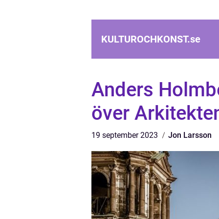
KULTUROCHKONST.
se
Anders Holmber
över Arkitekte
19 september 2023
Jon Larsson