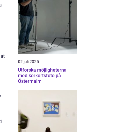
a
nat
02 juli 2025
Utforska möjligheterna
med körkortsfoto på
Östermalm
v
d