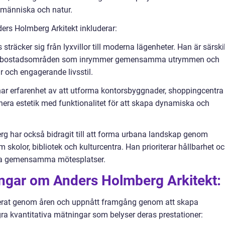
 människa och natur.
ers Holmberg Arkitekt inkluderar:
träcker sig från lyxvillor till moderna lägenheter. Han är särski
kapa bostadsområden som inrymmer gemensamma utrymmen och
r och engagerande livsstil.
har erfarenhet av att utforma kontorsbyggnader, shoppingcentra
inera estetik med funktionalitet för att skapa dynamiska och
erg har också bidragit till att forma urbana landskap genom
skolor, bibliotek och kulturcentra. Han prioriterar hållbarhet o
kapa gemensamma mötesplatser.
ingar om Anders Holmberg Arkitekt:
erat genom åren och uppnått framgång genom att skapa
gra kvantitativa mätningar som belyser deras prestationer: