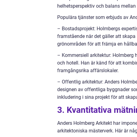
helhetsperspektiv och balans mellan
Populära tjänster som erbjuds av And
– Bostadsprojekt: Holmbergs expertis s
framstående när det gäller att s
grönområden för att främja en hållba
– Kommersiell arkitektur: Holmberg 
och hotell. Han är känd för att komb
framgångsrika affärslokaler.
– Offentlig arkitektur: Anders Holmb
designen av offentliga byggnader som 
inkludering i sina projekt för att s
3. Kvantitativa mätn
Anders Holmberg Arkitekt har impon
arkitektoniska mästerverk. Här är nå