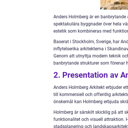
Anders Holmberg är en banbrytande ar
spektakulära byggnader över hela v
estetik som kombineras med funktion
Baserat i Stockholm, Sverige, har An
inflytelserika arkitekterna i Skandina
Genom att utnyttja modern teknik oc
banbrytande strukturer som förenar hå
2. Presentation av A
Anders Holmberg Arkitekt erbjuder ett
till kommersiell och offentlig arkitek
önskemål kan Holmberg erbjuda skräd
Holmberg är särskilt skicklig på att 
funktionalitet och visuell attraktio
stadsplanering och landskapsarkitektu