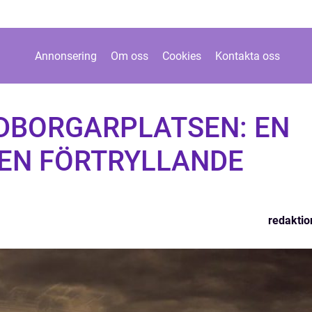
Annonsering
Om oss
Cookies
Kontakta oss
DBORGARPLATSEN: EN
 EN FÖRTRYLLANDE
redaktio