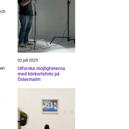
och
02 juli 2025
den
Utforska möjligheterna
med körkortsfoto på
Östermalm
t