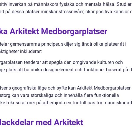
itiv inverkan på människors fysiska och mentala hälsa. Studier
ad på dessa platser minskar stressnivåer, ökar positiva känslor 
ika Arkitekt Medborgarplatser
lar gemensamma principer, skiljer sig ändå olika platser åt i
ktigheter inkluderar:
orgarplatsen tenderar att spegla den omgivande kulturen och
je plats att ha unika designelement och funktioner baserat på 
atsens geografiska läge och syfte kan Arkitekt Medborgarplatser
dstorg kan vara storskaliga och innehålla flera funktionella
 fokuserar mer på att erbjuda en fridfull oas för människor at
Nackdelar med Arkitekt