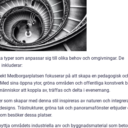
ka typer som anpassar sig till olika behov och omgivningar. De
 inkluderar:
itekt Medborgarplatsen fokuserar på att skapa en pedagogisk oc
. Med sina öppna ytor, gröna områden och offentliga konstverk bl
r människor att koppla av, träffas och delta i evenemang.
kter som skapar med denna stil inspireras av naturen och integrer
 designs. Trästrukturer, gröna tak och panoramafönster erbjuder
som besöker dessa platser.
utnyttja områdets industriella arv och byggnadsmaterial som bet