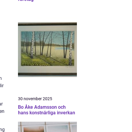
h
ir
30 november 2025
ar
Bo Åke Adamsson och
 en
hans konstnärliga inverkan
ong