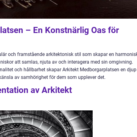
atsen – En Konstnärlig Oas för
ulär och framstående arkitektonisk stil som skapar en harmonis
änniskor att samlas, njuta av och interagera med sin omgivning.
nalitet och hållbarhet skapar Arkitekt Medborgarplatsen en djup
 känsla av samhörighet för dem som upplever det.
ntation av Arkitekt