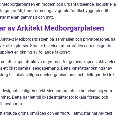
kt Medborgarplatsen en modern och urbant utseende. Industriella
rliga graffiti, transformering av gamla fabriksbyggnader till
ter mellan gammalt och nytt.
ar av Arkitekt Medborgarplatsen
v Arkitekt Medborgarplatsen på samhällen och privatpersoner, ha
er olika platser. Studier har visat att områden som designats
upplevt en ökning av följande faktorer:
m att skapa attraktiva utrymmen för gemenskapens aktiviteter
at ett ökat samhällsengagemang. Detta innefattar ökningar av
 bidrag till lokala välgörenhetsorganisationer och deltagande i lok
 designats enligt Arkitekt Medborgarplatsen har visat sig vara
mhet. Detta har lett till ökade intäkter för lokala företag och
ör invånarna.
t erbjuda gröna områden och en fridfull atmosfär har Arkitekt