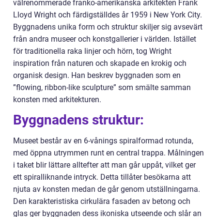
välrenommerade franko-amerikanska arkitekten Frank
Lloyd Wright och färdigställdes år 1959 i New York City.
Byggnadens unika form och struktur skiljer sig avsevärt
från andra museer och konstgallerier i världen. Istället
för traditionella raka linjer och hörn, tog Wright
inspiration från naturen och skapade en krokig och
organisk design. Han beskrev byggnaden som en
”flowing, ribbon-like sculpture” som smälte samman
konsten med arkitekturen.
Byggnadens struktur:
Museet består av en 6-vånings spiralformad rotunda,
med öppna utrymmen runt en central trappa. Målningen
i taket blir lättare alltefter att man går uppåt, vilket ger
ett spiralliknande intryck. Detta tillåter besökarna att
njuta av konsten medan de går genom utställningarna.
Den karakteristiska cirkulära fasaden av betong och
glas ger byggnaden dess ikoniska utseende och slår an