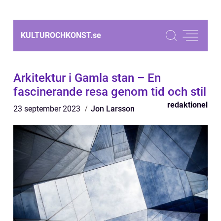
KULTUROCHKONST.
se
Arkitektur i Gamla stan – En
fascinerande resa genom tid och stil
redaktionel
23 september 2023
Jon Larsson