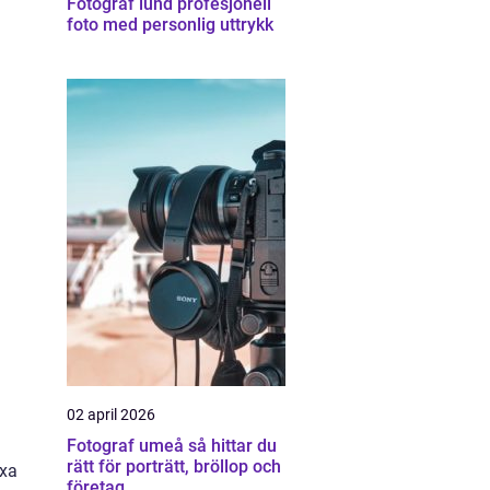
Fotograf lund profesjonell
foto med personlig uttrykk
02 april 2026
Fotograf umeå så hittar du
rätt för porträtt, bröllop och
exa
företag