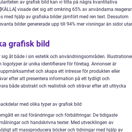
riteten av grafisk bild kan vi titta på några kvantitativa
v [KÄLLA] visade det sig att omkring 65% av användarna reagerar
s med hjälp av grafiska bilder jämfört med ren text. Dessutom
evanta bilder genererade upp till 94% mer visningar än sidor uta
ka grafisk bild
er sig åt både i sin estetik och användningsområden. Illustratione
 logotyper är unika identifierare för företag. Annonser är
 uppmärksamhet och skapa ett intresse för produkten eller
ävar efter att presentera information på ett tydligt och
 vara både abstrakt och realistisk och strävar efter att uttrycka
ackdelar med olika typer av grafisk bild
mgått en rad förändringar och förbättringar. De tidigaste
 målningar och handskrivna texter. Med utvecklingen av
möjligt att massproducera böcker och tidningar med hjälp av