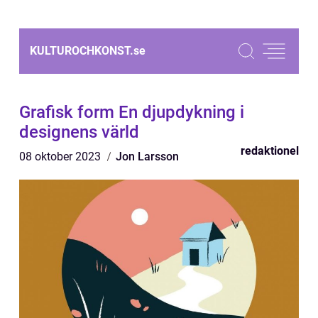
KULTUROCHKONST.
se
Grafisk form En djupdykning i
designens värld
redaktionel
08 oktober 2023
Jon Larsson