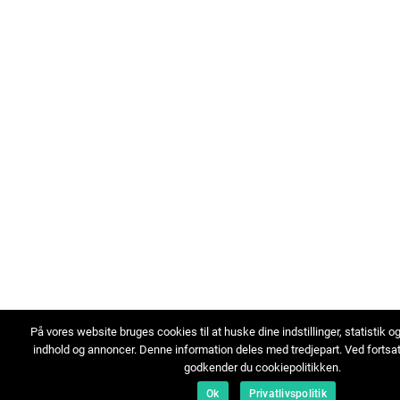
På vores website bruges cookies til at huske dine indstillinger, statistik o
indhold og annoncer. Denne information deles med tredjepart. Ved fortsa
godkender du cookiepolitikken.
Ok
Privatlivspolitik