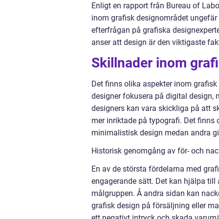
Enligt en rapport från Bureau of Labor
inom grafisk designområdet ungefär 3%
efterfrågan på grafiska designexper
anser att design är den viktigaste fa
Skillnader inom graf
Det finns olika aspekter inom grafisk
designer fokusera på digital design,
designers kan vara skickliga på att s
mer inriktade på typografi. Det finns
minimalistisk design medan andra gill
Historisk genomgång av för- och nac
En av de största fördelarna med graf
engagerande sätt. Det kan hjälpa ti
målgruppen. Å andra sidan kan nackde
grafisk design på försäljning eller 
ett negativt intryck och skada varumä