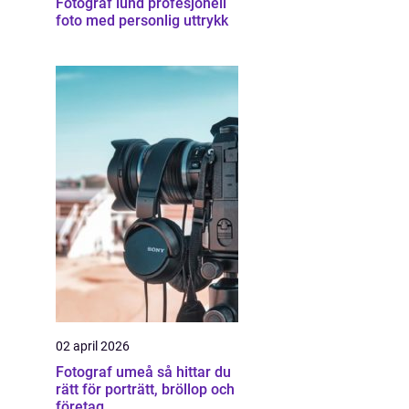
Fotograf lund profesjonell
foto med personlig uttrykk
g
02 april 2026
Fotograf umeå så hittar du
rätt för porträtt, bröllop och
företag