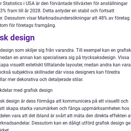
 Statistics i USA är den förväntade tillväxten för anställningar
 fram till år 2028. Detta antyder en stabil och fortsatt
ter. Dessutom visar Marknadsundersökningar att 48% av företag
ktorn för företags framgång.
isk design
 design som skiljer sig från varandra. Till exempel kan en grafisk
 medan en annan kan specialisera sig på trycksaksdesign. Vissa
kapa visuellt estetiskt tilltalande layouter, medan andra kan vara
 också subjektiva skillnader där vissa designers kan föredra
ar mer dekorativa och detaljerade stilar.
kdelar med grafisk design
isk design är dess förmåga att kommunicera på ett visuellt och
ll att skapa starka varumärken och fånga uppmärksamheten hos
len vara att det ibland är svårt att mäta den direkta effekten a
marknadsandelar. Dessutom kan en dåligt utförd grafisk design ge
rket.